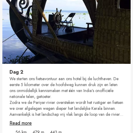
Dag 2
We starten ons fietsavontuur aan ons hotel bij de luchthaven. De
eerste 5 kilometer over de hoofdweg kunnen druk zijn en laten
ons onmiddellijk kennismaken met één van India’s onofficiële
nationale talen, getoeter.
Zodra we de Periyar-rivier oversteken wordt het rustiger en fietsen
we over afgelegen wegen dieper het landelijke Kerala binnen.
Aanvankelijk is het landschap vrij vlak langs de loop van de rivier.
Na ongeveer 30 km komen we bij de uitlopers van de Westelijke
Read more
Ghats, waar het terrein wat glooiender wordt. Onderweg krijgen
we een mooi beeld van het lokale leven in de rijstvelden,
56 km
479 m
443 m