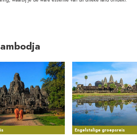
Cambodja
is
Engelstalige groepsreis