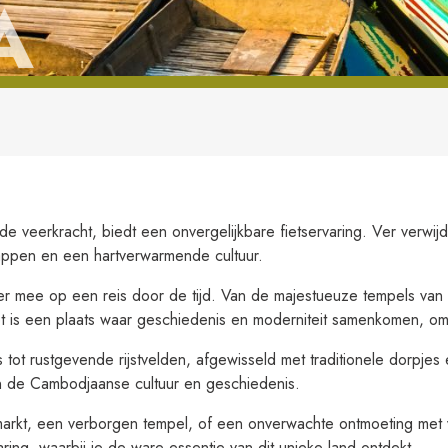
A
 veerkracht, biedt een onvergelijkbare fietservaring. Ver verwijd
ppen en een hartverwarmende cultuur.
 mee op een reis door de tijd. Van de majestueuze tempels van A
Het is een plaats waar geschiedenis en moderniteit samenkomen, om
 tot rustgevende rijstvelden, afgewisseld met traditionele dorpjes 
in de Cambodjaanse cultuur en geschiedenis.
arkt, een verborgen tempel, of een onverwachte ontmoeting met v
ing, waarbij je de ware essentie van dit unieke land ontdekt.