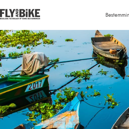
Groepsrei
Kenia Tanzania
Marokko
Madaga
Nederlands