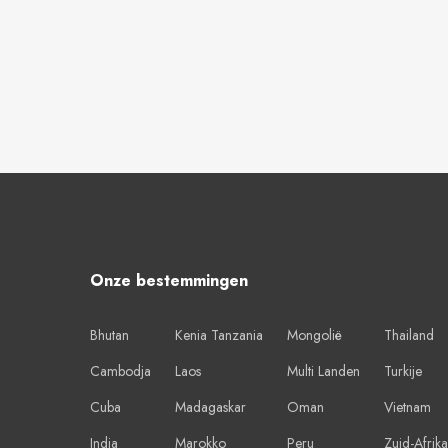
Onze bestemmingen
Bhutan
Kenia Tanzania
Mongolië
Thailand
Cambodja
Laos
Multi Landen
Turkije
Cuba
Madagaskar
Oman
Vietnam
India
Marokko
Peru
Zuid-Afrika