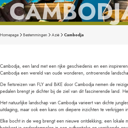
CAMBODJ
Homepage
Bestemmingen
Azië
Cambodja
Cambodja, een land met een rijke geschiedenis en een inspirerende
Cambodja een wereld van oude wonderen, ontroerende landscha
De fietsreizen van FLY and BiKE door Cambodja nemen de reiziger
pedalen brengt je dichter bij de ziel van dit fascinerende land. 
Het natuurlijke landschap van Cambodja varieert van dichte jungles
uitdaging, maar ook een kans om diepere inzichten te verkrijgen 
Elke bocht in de weg brengt een nieuwe ontdekking; een lokale m
betekent je onderdompelen in een authentieke en verrijkende ervar