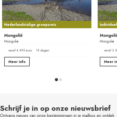
Nederlandstalige groepsreis
Individuel
Mongolië
Mongoli
Mongolië
Mongolië
vanaf 4.495 euro
14 dagen
vanaf 3.3
Meer info
Meer i
Schrijf je in op onze nieuwsbrief
Ontvang nieuws van onze bestemmingen in je mailbox en ontdek