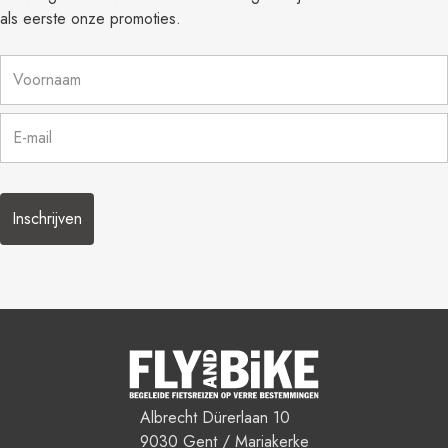
als eerste onze promoties.
Naam
*
E-
mail
*
Albrecht Dürerlaan 10
9030 Gent / Mariakerke