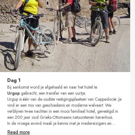
Dag 1
Bij aankomst word je afgehaald en naar het hotel te
Urgup
gebracht, een transfer van een uurtje.
Urgup is één van de oudste vestigingsplaatsen van Cappadocië. Je
vind er een mix van geschiedenis en moderne welvaart. We
verblijven twee nachten in een mooi familiaal hotel, gevestigd in
een 200 jaar oud Grieks-Ottomaans natuurstenen herenhuis.
In de vroege avond maak je kennis met je medereizigers en
geniet van een lekker welkomstmaal op wandelafstand van het
Read more