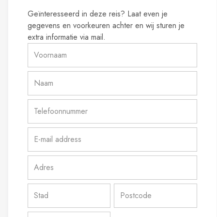
Geïnteresseerd in deze reis? Laat even je
gegevens en voorkeuren achter en wij sturen je
extra informatie via mail.
Voornaam
*
Naam
*
Telefoonnummer
*
E-
mail
address
Address
*
*
Street
Address
City
ZIP