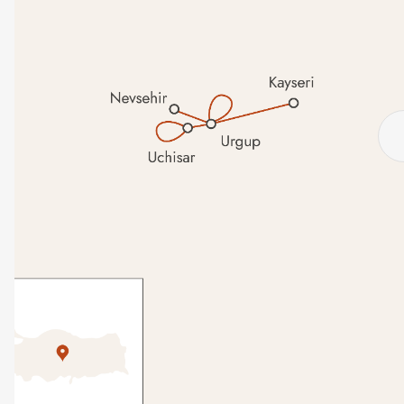
Dag 3
In de ochtendkoelte verlaten we het hotel en fietsen de stad uit. Vrij
snel gaat de stedelijke omgeving over in landbouwgebied en
passeren we akkers vol pompoenen en aardappelen. Na een klein
uurtje rijden komen we toe aan de Karavanserai (= een
overnachtingsplaats voor de karavanen van rondreizende
handelaars) van Sarihan. We parkeren de fietsen en wandelen via
een majestueuze, in natuursteen gebouwde poort, het complex
binnen. Na een uitgebreid bezoek aan dit prachtige gebouw
Read more