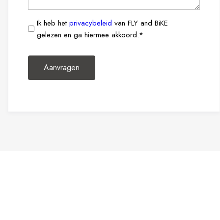
Ik
Ik heb het
privacybeleid
van FLY and BiKE
heb
gelezen en ga hiermee akkoord.*
het
privacybeleid
van
FLY
AND
BiKE
gelezen
en
ga
hiermee
akkoord.*
*