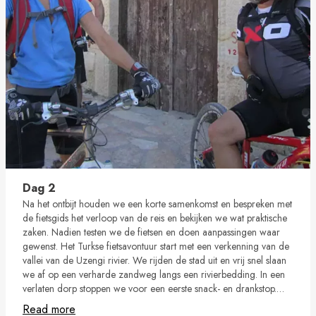
Dag 2
Na het ontbijt houden we een korte samenkomst en bespreken met
de fietsgids het verloop van de reis en bekijken we wat praktische
zaken. Nadien testen we de fietsen en doen aanpassingen waar
gewenst. Het Turkse fietsavontuur start met een verkenning van de
vallei van de Uzengi rivier. We rijden de stad uit en vrij snel slaan
we af op een verharde zandweg langs een rivierbedding. In een
verlaten dorp stoppen we voor een eerste snack- en drankstop.
Het tweede stuk van de ochtend wordt wat sportiever over een
Read more