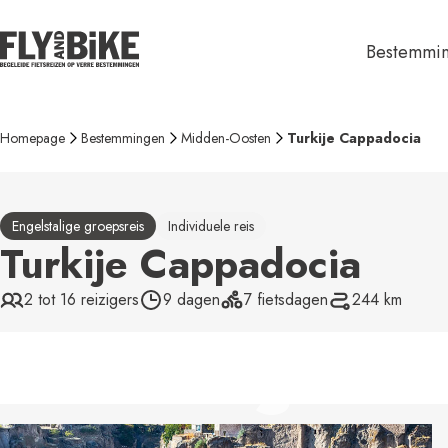
Homepage
Bestemmingen
Midden-Oosten
Turkije Cappadocia
Engelstalige groepsreis
Individuele reis
Turkije Cappadocia
2 tot 16 reizigers
9 dagen
7 fietsdagen
244 km
TURKIJE 
Groepsrei
Kenia Tanzania
Marokko
Madaga
Nederlands