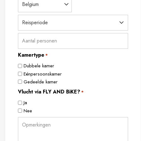
/
Postal
Country
Reisperiode
Code
*
Aantal
personen
*
Kamertype
*
Dubbele kamer
Eénpersoonskamer
Gedeelde kamer
Vlucht via FLY AND BiKE?
*
Ja
Nee
Opmerkingen