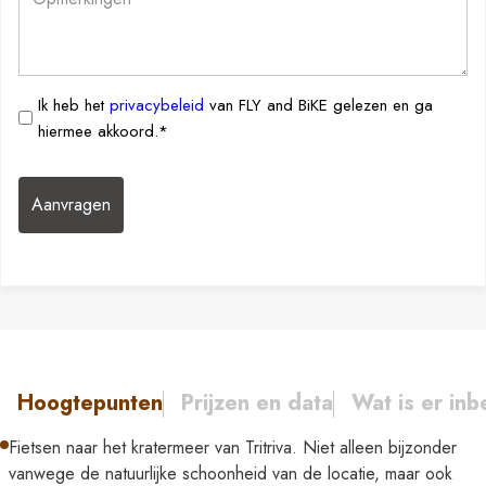
Ik
Ik heb het
privacybeleid
van FLY and BiKE gelezen en ga
heb
hiermee akkoord.*
het
privacybeleid
van
FLY
AND
BiKE
gelezen
en
ga
hiermee
Hoogtepunten
Prijzen en data
Wat is er in
akkoord.*
*
Fietsen naar het kratermeer van Tritriva. Niet alleen bijzonder
vanwege de natuurlijke schoonheid van de locatie, maar ook