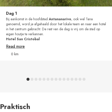
Dag 1
Bij aankomst in de hoofdstad
Antananarivo
, ook wel Tana
genoemd, word je afgehaald door het lokale team en naar een hotel
in het centrum gebracht. De rest van de dag is vrij om de stad op
eigen houtje te verkennen.
Hotel San Cristobal
Read more
0 km
Praktisch
Dag 1
Dag 2
Dag 3
Dag 4
Dag 