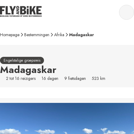
Homepage
Bestemmingen
Afrika
Madagaskar
Engelstalige groepsreis
Madagaskar
2 tot 16 reizigers
16 dagen
9 fietsdagen
523 km
MADAGASKAR