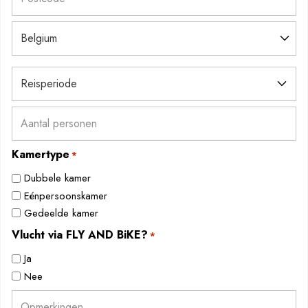
ZIP
/
Postal
Country
Reisperiode
Code
*
Aantal
personen
*
Kamertype
*
Dubbele kamer
Eénpersoonskamer
Gedeelde kamer
Vlucht via FLY AND BiKE?
*
Ja
Nee
Opmerkingen