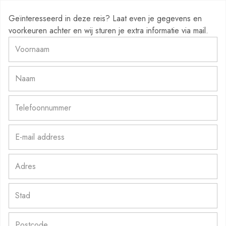
Geïnteresseerd in deze reis? Laat even je gegevens en
voorkeuren achter en wij sturen je extra informatie via mail.
Voornaam
*
Naam
*
Telefoonnummer
*
E-
mail
address
Address
*
*
Street
Address
City