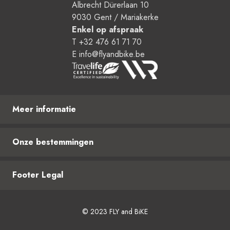
Albrecht Dürerlaan 10
9030 Gent / Mariakerke
Enkel op afspraak
T +32 476 61 71 70
E info@flyandbike.be
Meer informatie
Bestemmingen
Onze bestemmingen
Reisformules
FAQ
Bhutan
Footer Legal
Contact
Cambodja
Cuba
Privacybeleid
India
© 2023 FLY and BiKE
Algemene voorwaarden
Jordanië