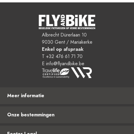
Albrecht Dürerlaan 10
9030 Gent / Mariakerke
Enkel op afspraak
T +32 476 61 71 70
E info@flyandbike.be
Meer informatie
Bestemmingen
Onze bestemmingen
Reisformules
FAQ
Bhutan
Footer Legal